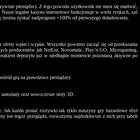
czywiste pieniądze). Z tego powodu użytkownik nie musi się martwić,
 Nasze legalne kasyno internetowe funkcjonuje w wielu rynkach, zaś
łatę można zyskać nadprogram +100% od pierwszego doładowania.
oferty wpłat i wypłat. Wszystko powinno zacząć się od przekazania
zonych producentów jak NetEnt, Novomatic, Play’n GO, Microgaming,
z brakiem depozytu już w niedługim momencie pozostaną aktywne po
pośród grą na prawdziwe pieniądze).
o automaty oraz nowoczesne sloty 3D.
e. Jak każda postać rozrywki tak tyklo maszyny gry hazardowe zbyt
y ton tegoż przeglądu, rozważymy najdotkliwsze z nich przy tabeli