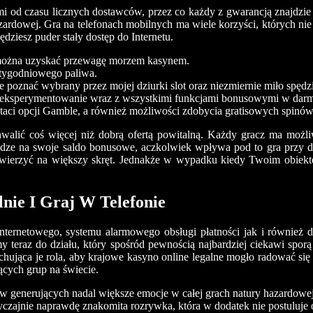
ami od czasu licznych dostawców, przez co każdy z gwarancją znajdzi
ardowej. Gra na telefonach mobilnych ma wiele korzyści, których nie
dziesz puder stały dostęp do Internetu.
m można uzyskać przewagę morzem kasynem.
otygodniowego paliwa.
 poznać wybrany przez mojej dziurki slot oraz niezmiernie miło spędzi
ki i eksperymentowanie wraz z wszystkimi funkcjami bonusowymi w d
aci opcji Gamble, a również możliwości zdobycia gratisowych spinów
alić coś więcej niż dobrą ofertą powitalną. Każdy gracz ma możliw
iądze na swoje saldo bonusowe, aczkolwiek wpływa pod to gra przy
awierzyć na większy skręt. Jednakże w wypadku kiedy Twoim obiektem
lnie I Graj W Telefonie
internetowego, systemu alarmowego obsługi płatności jak i również 
teraz do działu, który spośród pewnością najbardziej ciekawi sporą
chująca je rola, aby krajowe kasyno online legalne mogło radować się
ących grup na świecie.
w generujących nadal większe emocje w całej grach natury hazardowej
yczajnie naprawdę znakomita rozrywka, która w dodatek nie postuluj