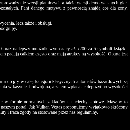
prowadzenie wersji płatniczych a także wersji demo własnych gier.
ozostałych. Fani danego motywu z pewnością znajdą coś dla żony,
ycenia, lecz także i obsługi.
 podgrupy.
0 oraz najlepszy mnożnik wynoszący aż x200 za 5 symboli książki.
m padają całkiem często oraz mają atrakcyjną wysokość. Oparta jest
ami do gry w całej kategorii klasycznych automatów hazardowych są
konta w kasynie. Podwojona, a zatem wpłacając depozyt po wysokości
tnie w formie normalnych zakładów na uciechy slotowe. Masz w to
 w naszym portal. Jak Vulkan Vegas proponujemy wyjątkowo skrócony
luty i fraza zgody na stosowane przez nas regulaminy.