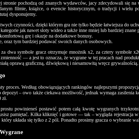
iej stronie pochodzą od znanych wydawców, jacy zdecydowali się na w
ym filmie, książce, o evencie historycznym, o tradycji i wielu p
 tutaj dysponujemy.
wych czynności, dzięki którym gra nie tylko będzie łatwiejsza do uchw
kategorie jak nawet sloty wideo a także inne mniej lub bardziej znane
 komfortową grę i okazje na dodatkowe bonusy.
e, oraz tym bardziej podawać swoich danych osobowych.
 za dwa symbole gracz otrzymuje mnożnik x2, za cztery symbole x2
mienność — a jest to oznacza, że wygrane w tej pracach nad produkte
niałą oprawą graficzną, dźwiękową i niesamowitą wręcz grywalnością.
go
sty proces. Według obowiązujących rankingów najlepszymi propozycj
nio depozyt – owo także ciekawa możliwość, jednak wymaga zasilenia 
 zł.
po prostu powinieneś postawić potem całą kwotę wygranych trzykro
usisz pamiętać. Kilka kliknięć i gotowe — tak – wygląda rejestracja
a, który układa się tylko z 2 pól. Ponadto prosimy gracza o wybranie wa
e Wygrane