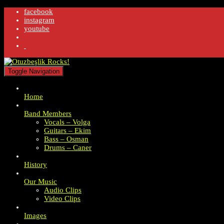
facebook
instagram
youtube
.
Toggle Navigation
Home
Band Members
Vocals – Volga
Guitars – Ekim
Bass – Osman
Drums – Caner
History
Our Music
Audio Clips
Video Clips
Images