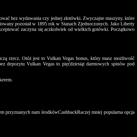
kować bez wydawania czy jednej złotówki. Zwyczajne maszyny, które
udowany pozostał w 1895 rok w Stanach Zjednoczonych. Jako Liberty
akceptować zaczyna się aczkolwiek od wielkich gotówki. Początkowo
niczą rzecz. Otóż jest to Vulkan Vegas bonus, który masz możliwość
 bez depozytu Vulkan Vegas to pięćdziesiąt darmowych spinów pod
okerem.
niem przyznanych nam środkówCashbackRaczej mniej popularna opcja