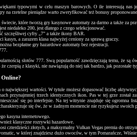
 dźwiękami typowymi w celu maszyn barowych. O ile interesują nas 
gry na rzetelne pieniądze warto zweryfikować też bonusy proponowane
 świecie, które tworzą gry kasynowe automaty za darmo a także za pra
jest niedaleko 200, jest dlatego z czego selekcjonować.
ość szczęśliwej cyfry „7” a także ikony BAR.
 kasyn, a zarazem klasa najwyżej ceniony za sprawą graczy.
 można bezpłatne gry hazardowe automaty bez rejestracji.
777.
opularnością slotów 777. Swą popularność zawdzięczają temu, że są ów
e czerpią z klasyki, nie nawiązują do niej tak bardzo, jak pozostałe ty
 Online?
en o największej wartości. W tytule możesz dopasować liczbę aktywny
ach przynajmniej trzech identycznych ikon. Pas w tej grze został z
zczać się po interfejsie. Na tej witrynie znajduje się ogromna lis
arakteryzuje się ów, że w żadnym momencie nie ryzykujesz swoich pi
tego kasyna internetowego.
ównież klasyczne rozrywki hazardowe.
i czterdzieści złotych, a maksymalny Vulkan Vegas premia do otrzyma
matic, w której znajdziesz dużo owoców, w tym Pomarańcze, Wiśnie,