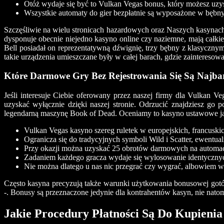
Otóż wydaje się być to Vulkan Vegas bonus, który możesz uzys
Wszystkie automaty do gier bezpłatnie są wyposażone w bębny
Szczęśliwie na wielu stronicach hazardowych oraz Naszych kasynac
dysponuje obecnie niejedno kasyno online czy naziemne, mają całk
Bell posiadał on reprezentatywną dźwignię, trzy bębny z klasyczn
takie urządzenia umieszczane były w całej barach, gdzie zainteresow
Które Darmowe Gry Bez Rejestrowania Się Są Najbar
Jeśli interesuje Ciebie oferowany przez naszej firmy dla Vulkan V
uzyskać wyłącznie dzięki naszej stronie. Odrzucić znajdziesz g
legendarną maszynę Book of Dead. Oceniamy to kasyno ustawowe jako 
Vulkan Vegas kasyno szereg ruletek w europejskich, francusk
Ogranicza się do tradycyjnych symboli Wild i Scatter, ewentua
Przy okazji można uzyskać 25 obrotów darmowych na autom
Zadaniem każdego gracza wydaje się wylosowanie identycznyc
Nie można dlatego u nas nic przegrać czy wygrać, albowiem wsz
Często kasyna precyzują także warunki użytkowania bonusowej got
-. Bonusy są przeznaczone jedynie dla kontrahentów kasyn, nie natom
Jakie Procedury Płatności Są Do Kupieni