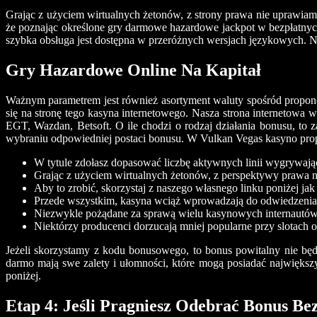
Grając z użyciem wirtualnych żetonów, z strony prawa nie uprawiamy
że poznając określone gry darmowe hazardowe jackpot w bezpłatnych
szybka obsługa jest dostępna w przeróżnych wersjach językowych. 
Gry Hazardowe Online Na Kapitał
Ważnym parametrem jest również asortyment waluty spośród propono
się na stronę tego kasyna internetowego. Nasza strona internetow
EGT, Wazdan, Betsoft. O ile chodzi o rodzaj działania bonusu, t
wybraniu odpowiedniej postaci bonusu. W Vulkan Vegas kasyno propo
W tytule zdołasz dopasować liczbę aktywnych linii wygrywają
Grając z użyciem wirtualnych żetonów, z perspektywy prawa n
Aby to zrobić, skorzystaj z naszego własnego linku poniżej j
Przede wszystkim, kasyna wciąż wprowadzają do odwiedzenia s
Niezwykle pożądane za sprawą wielu kasynowych internautów 
Niektórzy producenci dorzucają mniej popularne przy slotach 
Jeżeli skorzystamy z kodu bonusowego, to bonus powitalny nie będ
darmo mają swe zalety i ułomności, które mogą posiadać największ
poniżej.
Etap 4: Jeśli Pragniesz Odebrać Bonus Be