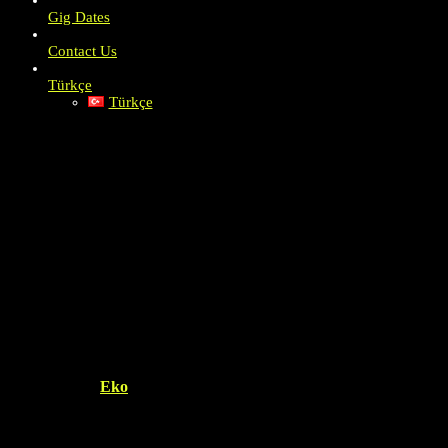
Gig Dates
Contact Us
Türkçe
Türkçe
Gry Hazardowe Darmow
Terytorium Polski
Published by
Eko
on
01/01/1970
01/01/1970