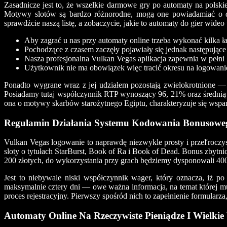
Zasadnicze jest to, że wszelkie darmowe gry po automaty na polsk
Motywy slotów są bardzo różnorodne, mogą one powiadamiać o dan
sprawdźcie naszą listę, a zobaczycie, jakie to automaty do gier wideo
Aby zagrać u nas przy automaty online trzeba wykonać kilka łat
Pochodzące z czasem zaczęły pojawiały się jednak następujące 
Nasza profesjonalna Vulkan Vegas aplikacja zapewnia w pełni
Użytkownik nie ma obowiązek więc tracić okresu na logowani
Ponadto wygrane wraz z jej udziałem pozostają zwielokrotnione —
Posiadamy tutaj współczynnik RTP wynoszący 96, 21% oraz średnią z
ona o motywy skarbów starożytnego Egiptu, charakteryzuje się wspa
Regulamin Działania Systemu Kodowania Bonusowe
Vulkan Vegas logowanie to naprawdę niezwykle prosty i przeľroczy
sloty o tytułach StarBurst, Book of Ra i Book of Dead. Bonus zbyt
200 złotych, do wykorzystania przy grach będziemy dysponowali 400
Jest to niebywale niski współczynnik wager, który oznacza, iż 
maksymalnie cztery dni — owe ważna informacja, na temat której m
proces rejestracyjny. Pierwszy spośród nich to zapełnienie formularz
Automaty Online Na Rzeczywiste Pieniądze I Wielki