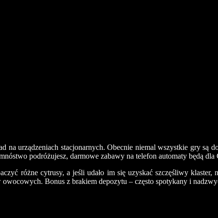
ad na urządzeniach stacjonarnych. Obecnie niemal wszystkie gry są d
 mnóstwo podróżujesz, darmowe zabawy na telefon automaty będą dla C
czyć różne cytrusy, a jeśli udało im się uzyskać szczęśliwy klaster
ów owocowych. Bonus z brakiem depozytu – często spotykany i nadzwyc