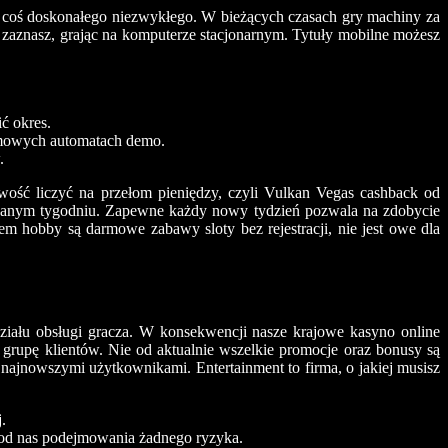
e coś doskonałego niezwykłego. W bieżących czasach gry machiny za
 zaznasz, grając na komputerze stacjonarnym. Tytuły mobilne możesz
ć okres.
armowych automatach demo.
.
ość liczyć na przełom pieniędzy, czyli Vulkan Vegas cashback od
 danym tygodniu. Zapewne każdy nowy tydzień pozwala na zdobycie
 hobby są darmowe zabawy sloty bez rejestracji, nie jest owe dla
działu obsługi gracza. W konsekwencji nasze krajowe kasyno online
 grupę klientów. Nie od aktualnie wszelkie promocje oraz bonusy są
 najnowszymi użytkownikami. Entertainment to firma, o jakiej musisz
.
e od nas podejmowania żadnego ryzyka.