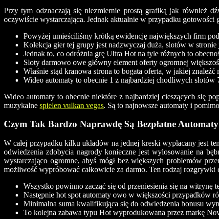
Przy tym odznaczają się niezmiernie prostą grafiką jak również
oczywiście wystarczająca. Jednak aktualnie w przypadku gotowości 
Powyżej umieściliśmy krótką ewidencję największych firm pod
Kolekcja gier tej grupy jest nadzwyczaj duża, slotów w stronie 
Jednak to, co odróżnia grę Ultra Hot na tyle różnych to obecn
Sloty darmowo owe główny element oferty ogromnej większości
Właśnie stąd kranowa strona to bogata oferta, w jakiej znaleźć
Wideo automaty to obecnie 1 z najbardziej chodliwych slotów 
Wideo automaty to obecnie niektóre z najbardziej cieszących się p
muzykalne
spielen vulkan vegas
. Są to najnowsze automaty i pomimo ż
Czym Tak Bardzo Naprawdę Są Bezpłatne Automaty
W całej przypadku kilku układów na jednej kreski wypłacany jest t
odwiedzenia zdobycia nagrody konieczne jest wylosowanie na bębn
wystarczająco ogromne, abyś mógł bez większych problemów przemies
możliwość wypróbować całkowicie za darmo. Ten rodzaj rozgrywki ch
Wszystko powinno zacząć się od przeniesienia się na witrynę 
Następnie hot spot automaty owo w większości przypadków r
Minimalna suma kwalifikująca się do odwiedzenia bonusu wynos
To kolejna zabawa typu Hot wyprodukowana przez markę Novo