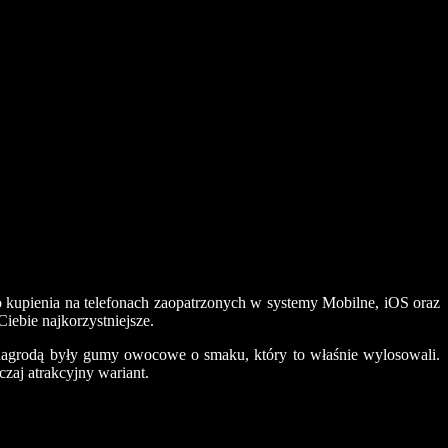
o kupienia na telefonach zaopatrzonych w systemy Mobilne, iOS oraz
iebie najkorzystniejsze.
, nagrodą były gumy owocowe o smaku, który to właśnie wylosowali.
zaj atrakcyjny wariant.