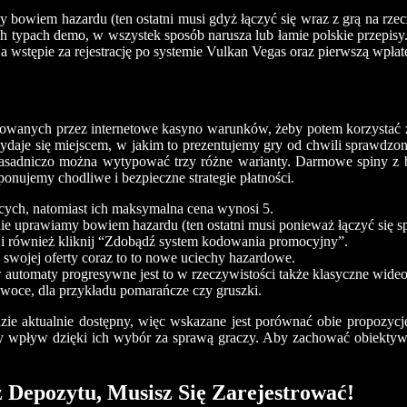
 bowiem hazardu (ten ostatni musi gdyż łączyć się wraz z grą na rze
 typach demo, w wszystek sposób narusza lub łamie polskie przepisy.
Na wstępie za rejestrację po systemie Vulkan Vegas oraz pierwszą wp
wanych przez internetowe kasyno warunków, żeby potem korzystać z 
a wydaje się miejscem, w jakim to prezentujemy gry od chwili sprawd
o zasadniczo można wytypować trzy różne warianty. Darmowe spiny 
nujemy chodliwe i bezpieczne strategie płatności.
cych, natomiast ich maksymalna cena wynosi 5.
ie uprawiamy bowiem hazardu (ten ostatni musi ponieważ łączyć się s
ak i również kliknij “Zdobądź system kodowania promocyjny”.
wojej oferty coraz to to nowe uciechy hazardowe.
automaty progresywne jest to w rzeczywistości także klasyczne wide
owoce, dla przykładu pomarańcze czy gruszki.
zie aktualnie dostępny, więc wskazane jest porównać obie propozycj
y wpływ dzięki ich wybór za sprawą graczy. Aby zachować obiektywn
z Depozytu, Musisz Się Zarejestrować!