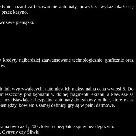
jedynie hazard za bezowocnie automaty, powyższa wykaz okaże się
 przez kasyno.
wdziwe pieniążki.
 kredyty najbardziej zaawansowane technologicznie, graficznie oraz
py.
ch linii wygrywających, natomiast ich maksymalna cena wynosi 5. Do
amieszczony pod bębnami w dolnej fragmentu ekranu, a klawisze są
ta przedstawiająca bezpłatne automaty do zabawy online, które masz
eniędzy, bowiem z samej definicji gry są w pełni darmowe.
nia owo aż 1, 200 złotych i bezpłatne spiny bez depozytu.
 Cytryny czy Śliwki.