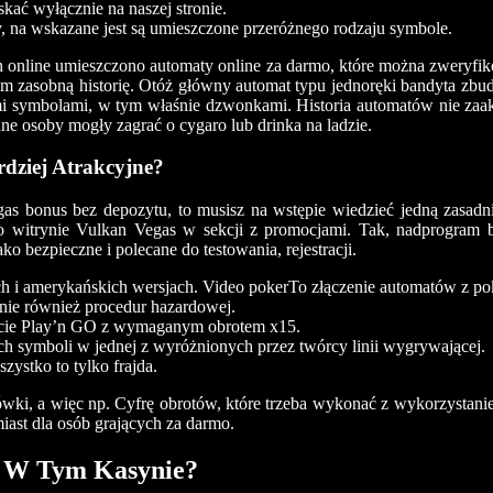
kać wyłącznie na naszej stronie.
, na wskazane jest są umieszczone przeróżnego rodzaju symbole.
h online umieszczono automaty online za darmo, które można zweryfi
iem zasobną historię. Otóż główny automat typu jednoręki bandyta zb
ymi symbolami, w tym właśnie dzwonkami. Historia automatów nie za
ane osoby mogły zagrać o cygaro lub drinka na ladzie.
dziej Atrakcyjne?
egas bonus bez depozytu, to musisz na wstępie wiedzieć jedną zasad
o po witrynie Vulkan Vegas w sekcji z promocjami. Tak, nadprogram
bezpieczne i polecane do testowania, rejestracji.
ich i amerykańskich wersjach. Video pokerTo złączenie automatów z p
lnie również procedur hazardowej.
acie Play’n GO z wymaganym obrotem x15.
h symboli w jednej z wyróżnionych przez twórcy linii wygrywającej.
ystko to tylko frajda.
ówki, a więc np. Cyfrę obrotów, które trzeba wykonać z wykorzysta
iast dla osób grających za darmo.
a W Tym Kasynie?