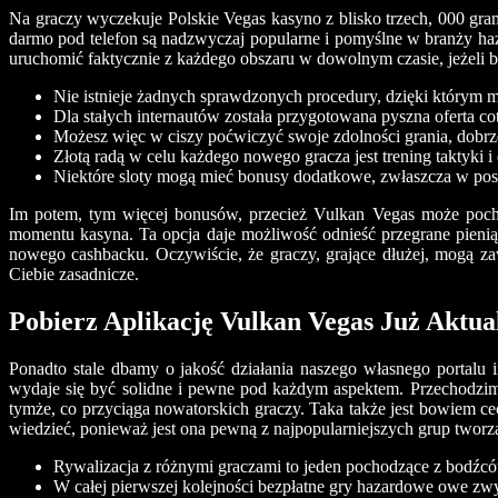
Na graczy wyczekuje Polskie Vegas kasyno z blisko trzech, 000 gr
darmo pod telefon są nadzwyczaj popularne i pomyślne w branży haz
uruchomić faktycznie z każdego obszaru w dowolnym czasie, jeżeli bę
Nie istnieje żadnych sprawdzonych procedury, dzięki który
Dla stałych internautów została przygotowana pyszna oferta c
Możesz więc w ciszy poćwiczyć swoje zdolności grania, dobrze
Złotą radą w celu każdego nowego gracza jest trening takty
Niektóre sloty mogą mieć bonusy dodatkowe, zwłaszcza w post
Im potem, tym więcej bonusów, przecież Vulkan Vegas może pochw
momentu kasyna. Ta opcja daje możliwość odnieść przegrane pien
nowego cashbacku. Oczywiście, że graczy, grające dłużej, mogą z
Ciebie zasadnicze.
Pobierz Aplikację Vulkan Vegas Już Aktua
Ponadto stale dbamy o jakość działania naszego własnego portalu 
wydaje się być solidne i pewne pod każdym aspektem. Przechodzimy 
tymże, co przyciąga nowatorskich graczy. Taka także jest bowiem ce
wiedzieć, ponieważ jest ona pewną z najpopularniejszych grup tworz
Rywalizacja z różnymi graczami to jeden pochodzące z bodźcó
W całej pierwszej kolejności bezpłatne gry hazardowe owe zw