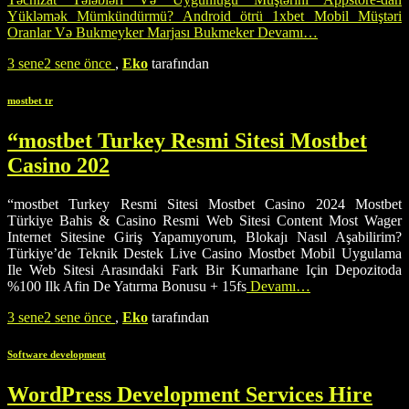
Yükləmək Mümkündürmü? Android ötrü 1xbet Mobil Müştəri
Oranlar Və Bukmeyker Marjası Bukmeker
Devamı…
3 sene
2 sene
önce
,
Eko
tarafından
mostbet tr
“mostbet Turkey Resmi Sitesi Mostbet
Casino 202
“mostbet Turkey Resmi Sitesi Mostbet Casino 2024 Mostbet
Türkiye Bahis & Casino Resmi Web Sitesi Content Most Wager
Internet Sitesine Giriş Yapamıyorum, Blokajı Nasıl Aşabilirim?
Türkiye’de Teknik Destek Live Casino Mostbet Mobil Uygulama
Ile Web Sitesi Arasındaki Fark Bir Kumarhane Için Depozitoda
%100 Ilk Afin De Yatırma Bonusu + 15fs
Devamı…
3 sene
2 sene
önce
,
Eko
tarafından
Software development
WordPress Development Services Hire