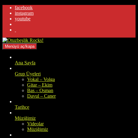
facebook
instagram
youtube
.
Menüyü aç/kapa
Ana Sayfa
Grup Üyeleri
Vokal – Volga
Gitar – Ekim
Bas – Osman
Davul – Caner
Tarihçe
Müziğimiz
Videolar
Müziğimiz