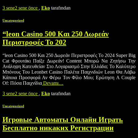
3 sene
2 sene
önce
,
Eko
tarafından
Uncategorized
“leon Casino 500 Και 250 Δωρεάν
Περιστροφές Το 202
“leon Casino 500 Και 250 Δωρεάν Περιστροφές Το 2024 Super Big
Cat Φρουτάκι Παίξε Δωρεάν! Content Μπορώ Να Ζητήσω Την
Ανάληψη Κατευθείαν Στο Λογαριασμό Στην Ελλάδα; Το Καλύτερο
Μπόνους Του Leonbet Casino Παλέτα Παιχνιδιών Leon Θα Λάβω
Κάποια Προσφορά Αν Φέρω Τον Φίλο Μου; Ερώτηση A Couple
Of: Πόσα Παιχνίδια
Devamı…
3 sene
2 sene
önce
,
Eko
tarafından
Uncategorized
Игровые Автоматы Онлайн Играть
Бесплатно никаких Регистрации