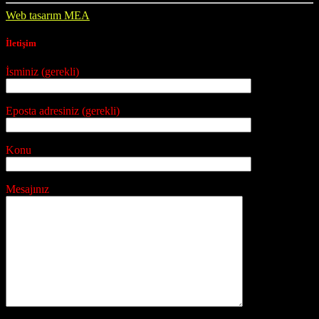
Web tasarım MEA
İletişim
İsminiz (gerekli)
Eposta adresiniz (gerekli)
Konu
Mesajınız