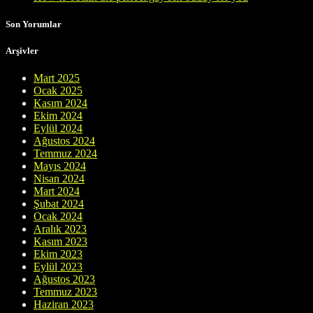
Son Yorumlar
Arşivler
Mart 2025
Ocak 2025
Kasım 2024
Ekim 2024
Eylül 2024
Ağustos 2024
Temmuz 2024
Mayıs 2024
Nisan 2024
Mart 2024
Şubat 2024
Ocak 2024
Aralık 2023
Kasım 2023
Ekim 2023
Eylül 2023
Ağustos 2023
Temmuz 2023
Haziran 2023