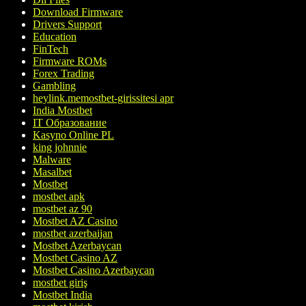
Download Firmware
Drivers Support
Education
FinTech
Firmware ROMs
Forex Trading
Gambling
heylink.memostbet-girissitesi apr
India Mostbet
IT Образование
Kasyno Online PL
king johnnie
Malware
Masalbet
Mostbet
mostbet apk
mostbet az 90
Mostbet AZ Casino
mostbet azerbaijan
Mostbet Azerbaycan
Mostbet Casino AZ
Mostbet Casino Azerbaycan
mostbet giriş
Mostbet India