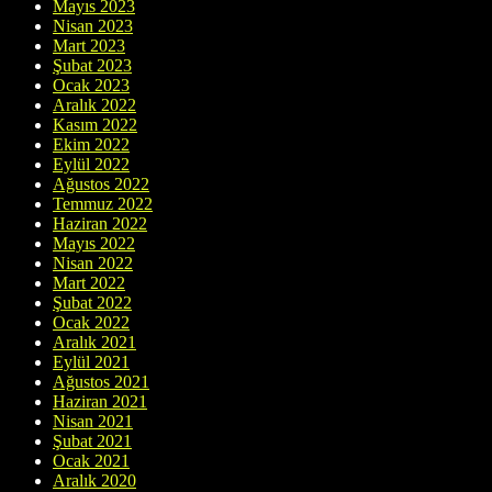
Mayıs 2023
Nisan 2023
Mart 2023
Şubat 2023
Ocak 2023
Aralık 2022
Kasım 2022
Ekim 2022
Eylül 2022
Ağustos 2022
Temmuz 2022
Haziran 2022
Mayıs 2022
Nisan 2022
Mart 2022
Şubat 2022
Ocak 2022
Aralık 2021
Eylül 2021
Ağustos 2021
Haziran 2021
Nisan 2021
Şubat 2021
Ocak 2021
Aralık 2020