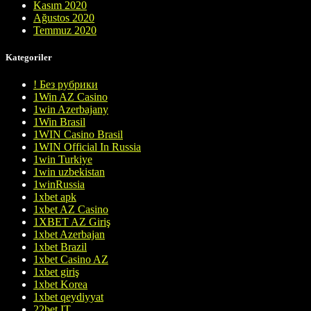
Kasım 2020
Ağustos 2020
Temmuz 2020
Kategoriler
! Без рубрики
1Win AZ Casino
1win Azerbajany
1Win Brasil
1WIN Casino Brasil
1WIN Official In Russia
1win Turkiye
1win uzbekistan
1winRussia
1xbet apk
1xbet AZ Casino
1XBET AZ Giriş
1xbet Azerbajan
1xbet Brazil
1xbet Casino AZ
1xbet giriş
1xbet Korea
1xbet qeydiyyat
22bet IT